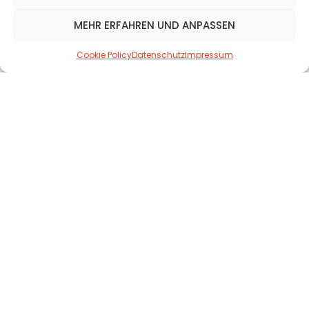
Denn manchmal entscheiden genau fünf Sekunden darüber, ob
aus einem Besucher ein neuer Kunde wird.
MEHR ERFAHREN UND ANPASSEN
Cookie Policy
Datenschutz
Impressum
Häufig gestellte Fragen (FAQs)
Warum ist der 5-Sekunden-Test für eine Website
wichtig?
Wie kann eine Website mehr Vertrauen schaffen?
Woran erkenne ich, dass meine Website optimiert
werden sollte?
Wie ORANGETREE helfen kann
Eine erfolgreiche Website überzeugt bereits auf den ersten Blick.
ORANGETREE unterstützt Sie dabei mit modernem Webdesign,