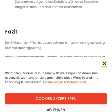
Zusammen sorgen diese Details dafür, dass Besucher
länger bleiben und eher Kontakt aufnehmen.
Fazit
Der 5-Sekunden-Test ist überraschend einfach – und gleichzeitig
äußerst aussagekräftig.
Wenn Besucher innerhalb weniger Sekunden erkennen, wer du bist,
was du anbietest und warum sie dir vertrauen können, hast du
bereits einen entscheidenden Schritt in Richtung erfolgreicher
Kundengewinnung gemacht.
Wir nutzen Cookies auf unserer Website. Einige von ihnen sind
essenziell, während andere uns helfen, diese Website und Ihre
Eine moderne Website
überzeugt nicht nur durch gutes Design. Sie
Erfahrung zu verbessern.
Einstellungen & Datenschutz
schafft Vertrauen, führt Besucher intuitiv durch die Inhalte und
motiviert sie zur Kontaktaufnahme.
COOKIES AKZEPTIEREN
Deshalb lohnt es sich, die eigene Website regelmäßig mit den
Augen potenzieller Kunden zu betrachten.
ABLEHNEN