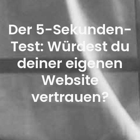
Der 5-Sekunden-
Test: Würdest du
deiner eigenen
Website
vertrauen?