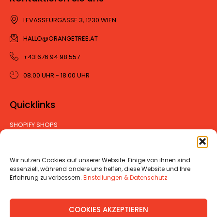
LEVASSEURGASSE 3, 1230 WIEN
HALLO@ORANGETREE.AT
+43 676 94 98 557
08.00 UHR - 18.00 UHR
Quicklinks
SHOPIFY SHOPS
WEBSITES
RETAINER
CONTENT HUB
Wir nutzen Cookies auf unserer Website. Einige von ihnen sind
BLOG
essenziell, während andere uns helfen, diese Website und Ihre
Erfahrung zu verbessern.
Einstellungen & Datenschutz
KONTAKT
COOKIES AKZEPTIEREN