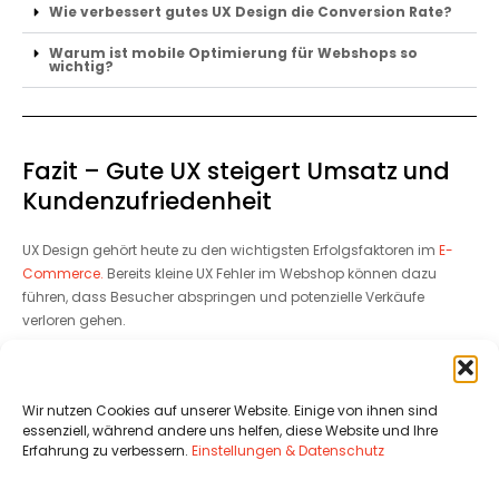
Wie verbessert gutes UX Design die Conversion Rate?
Warum ist mobile Optimierung für Webshops so
wichtig?
Fazit – Gute UX steigert Umsatz und
Kundenzufriedenheit
UX Design gehört heute zu den wichtigsten Erfolgsfaktoren im
E-
Commerce.
Bereits kleine UX Fehler im Webshop können dazu
führen, dass Besucher abspringen und potenzielle Verkäufe
verloren gehen.
Webshops, die auf klare Benutzerführung, schnelle Ladezeiten und
eine einfache Kaufabwicklung setzen, profitieren langfristig von
besseren Conversion Rates, mehr Vertrauen und höheren
Wir nutzen Cookies auf unserer Website. Einige von ihnen sind
Umsätzen.
essenziell, während andere uns helfen, diese Website und Ihre
Erfahrung zu verbessern.
Einstellungen & Datenschutz
Deshalb sollten Unternehmen UX Fehler im Webshop frühzeitig
erkennen und gezielt optimieren, um langfristig
mehr Kunden
und